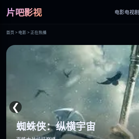
片吧影视
电影
电视
首页 > 电影 > 正在热播
❮
蜘蛛侠：纵横宇宙