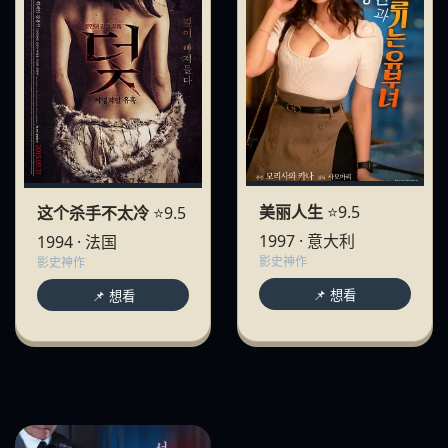
美丽人生
⭐9.5
这个杀手不太冷
⭐9.5
1997 · 意大利
1994 · 法国
影史神作
影史神作
📌 想看
📌 想看