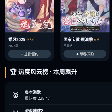
乘风2025
⭐7.6
国家宝藏·展演季
⭐9
2025季
已完结
➕ 想看/预约
➕ 想看/预约
🏆 热度风云榜 · 本周飙升
奥本海默
🥇
周热度 228.4万
流浪地球2