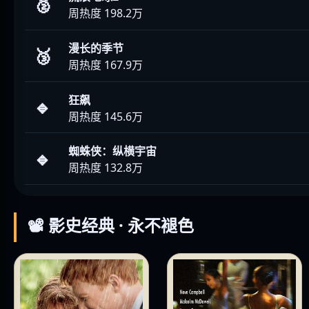
🥈
周热度 198.2万
漫长的季节
🥉
周热度 167.9万
狂飙
🔹
周热度 145.6万
蜘蛛侠：纵横宇宙
🔹
周热度 132.8万
📽️ 影史经典 · 永不褪色