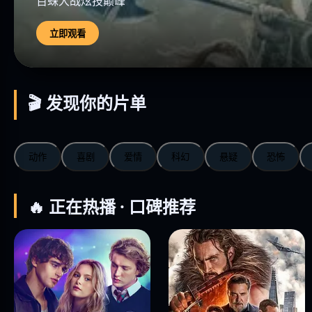
百蛛大战炫技巅峰
立即观看
🎬 发现你的片单
动作
喜剧
爱情
科幻
悬疑
恐怖
🔥 正在热播 · 口碑推荐