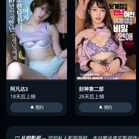
阿凡达3
封神第二部
18天后上映
26天后上映
🔔 预约
🔔 预约
🎞️
片吧影视
— 您的私人影院导航。本站聚合真实影视作