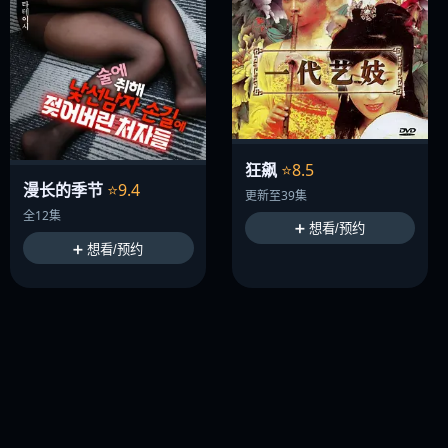
狂飙
⭐8.5
漫长的季节
⭐9.4
更新至39集
全12集
➕ 想看/预约
➕ 想看/预约