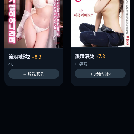
热辣滚烫
⭐7.8
流浪地球2
⭐8.3
HD高清
4K
➕ 想看/预约
➕ 想看/预约