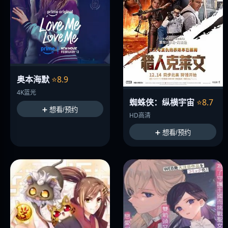
奥本海默
⭐8.9
4K蓝光
蜘蛛侠：纵横宇宙
⭐8.7
➕ 想看/预约
HD高清
➕ 想看/预约