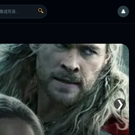
🔍
👤
❯