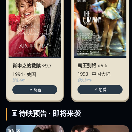
霸王别姬
⭐9.6
肖申克的救赎
⭐9.7
1993 · 中国大陆
1994 · 美国
影史神作
影史神作
📌 想看
📌 想看
⏳ 待映预告 · 即将来袭